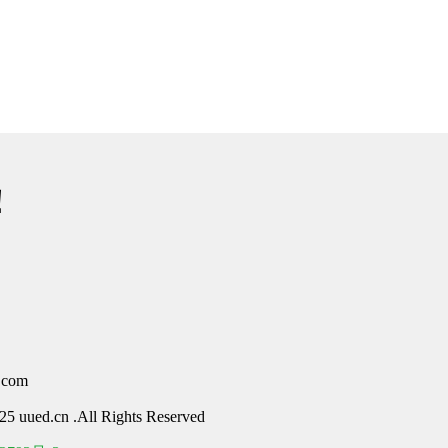
！
com
5 uued.cn .All Rights Reserved